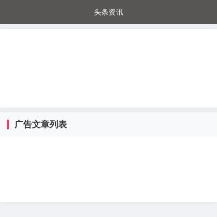
头条资讯
每日秒杀
每日爆品
电器城
国内超市
进口超市
内购福利
金桔兔
广告文章列表