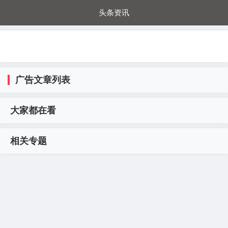
头条资讯
每日秒杀
每日爆品
电器城
国内超市
进口超市
内购福利
金桔兔
广告文章列表
大家都在看
相关专题