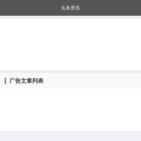
头条资讯
每日秒杀
每日爆品
电器城
国内超市
进口超市
内购福利
金桔兔
广告文章列表