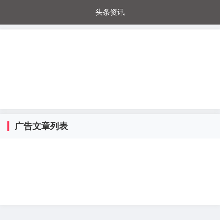
头条资讯
每日秒杀
每日爆品
电器城
国内超市
进口超市
内购福利
金桔兔
广告文章列表