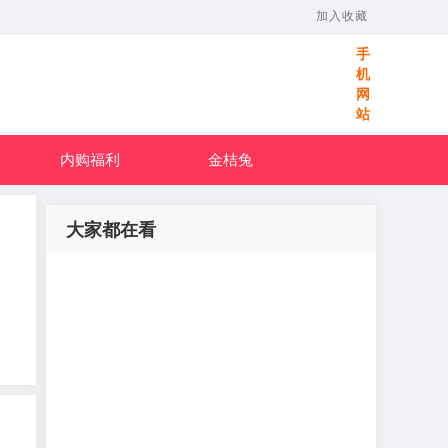
加入收藏
手
机
网
站
内购福利
金桔兔
大家都在看