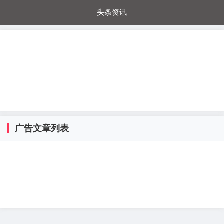
头条资讯
每日秒杀
每日爆品
电器城
国内超市
进口超市
内购福利
金桔兔
广告文章列表