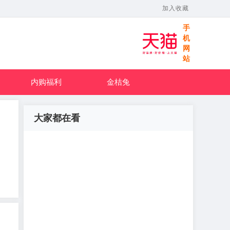
加入收藏
手
机
网
站
内购福利
金桔兔
大家都在看