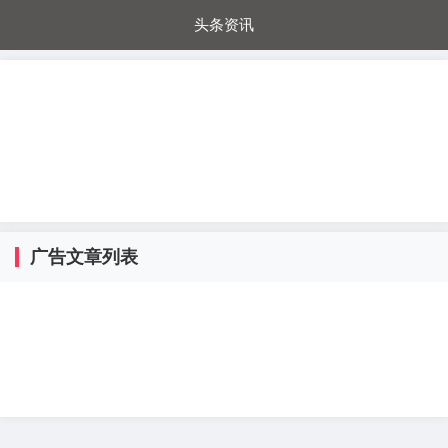
头条资讯
每日秒杀
每日爆品
电器城
国内超市
进口超市
内购福利
金桔兔
广告文章列表