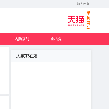
加入收藏
手
机
网
站
内购福利
金桔兔
大家都在看