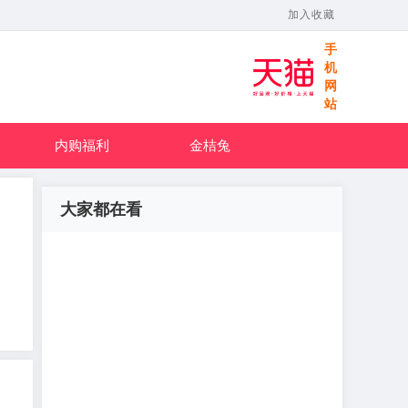
加入收藏
手
机
网
站
内购福利
金桔兔
大家都在看