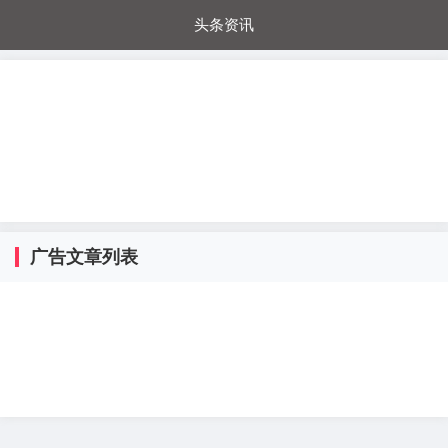
头条资讯
每日秒杀
每日爆品
电器城
国内超市
进口超市
内购福利
金桔兔
广告文章列表