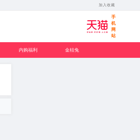
加入收藏
手
机
网
站
内购福利
金桔兔