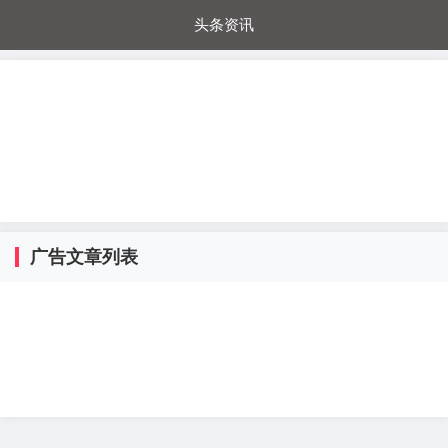
头条资讯
每日秒杀
每日爆品
电器城
国内超市
进口超市
内购福利
金桔兔
广告文章列表