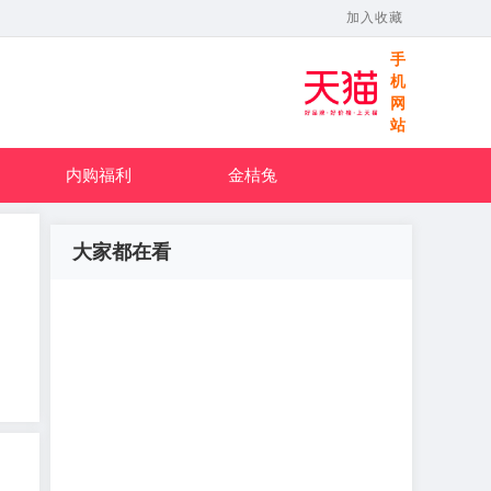
加入收藏
手
机
网
站
内购福利
金桔兔
大家都在看