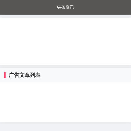
头条资讯
每日秒杀
每日爆品
电器城
国内超市
进口超市
内购福利
金桔兔
广告文章列表