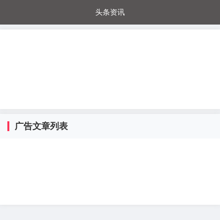
头条资讯
每日秒杀
每日爆品
电器城
国内超市
进口超市
内购福利
金桔兔
广告文章列表