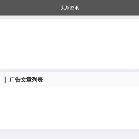
头条资讯
每日秒杀
每日爆品
电器城
国内超市
进口超市
内购福利
金桔兔
广告文章列表