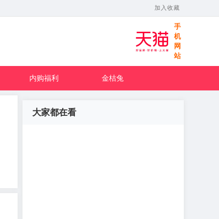
加入收藏
手
机
网
站
内购福利
金桔兔
大家都在看