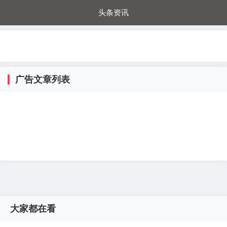
头条资讯
每日秒杀
每日爆品
电器城
国内超市
进口超市
内购福利
金桔兔
广告文章列表
大家都在看