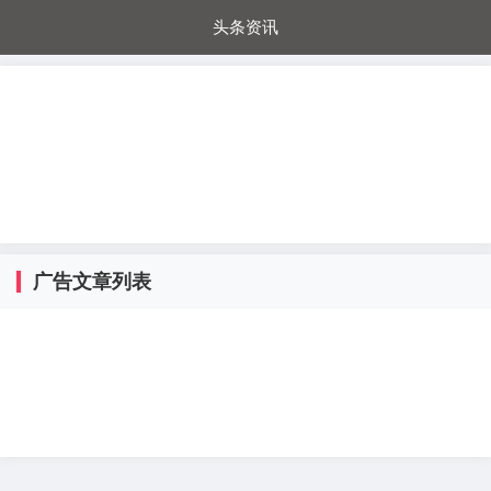
头条资讯
每日秒杀
每日爆品
电器城
国内超市
进口超市
内购福利
金桔兔
广告文章列表