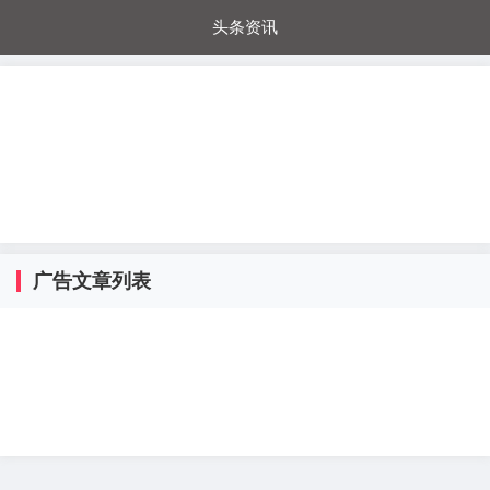
头条资讯
每日秒杀
每日爆品
电器城
国内超市
进口超市
内购福利
金桔兔
广告文章列表