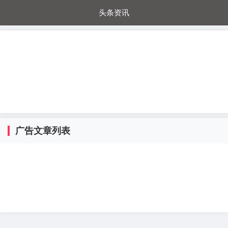
头条资讯
每日秒杀
每日爆品
电器城
国内超市
进口超市
内购福利
金桔兔
广告文章列表