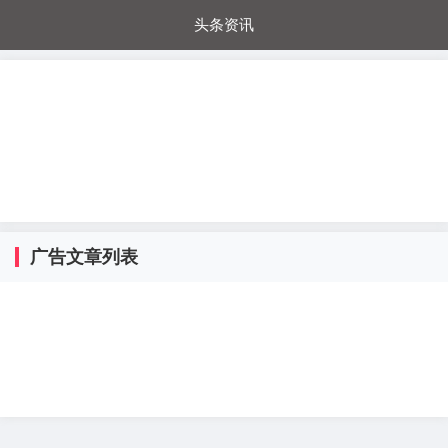
头条资讯
每日秒杀
每日爆品
电器城
国内超市
进口超市
内购福利
金桔兔
广告文章列表