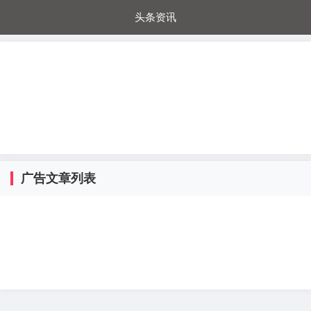
头条资讯
每日秒杀
每日爆品
电器城
国内超市
进口超市
内购福利
金桔兔
广告文章列表