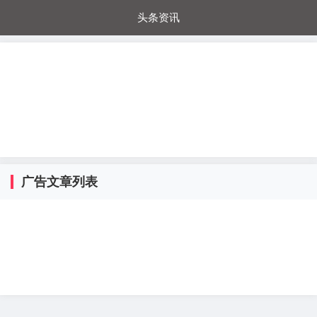
头条资讯
每日秒杀
每日爆品
电器城
国内超市
进口超市
内购福利
金桔兔
广告文章列表