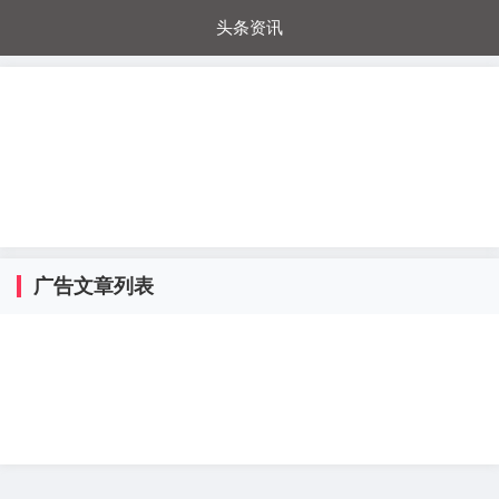
头条资讯
每日秒杀
每日爆品
电器城
国内超市
进口超市
内购福利
金桔兔
广告文章列表