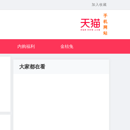
加入收藏
手
机
网
站
内购福利
金桔兔
大家都在看