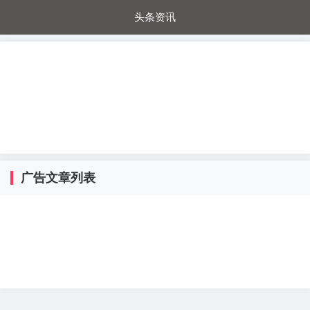
头条资讯
每日秒杀
每日爆品
电器城
国内超市
进口超市
内购福利
金桔兔
广告文章列表