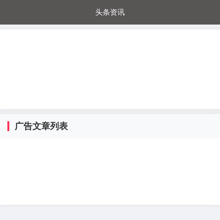
头条资讯
每日秒杀
每日爆品
电器城
国内超市
进口超市
内购福利
金桔兔
广告文章列表