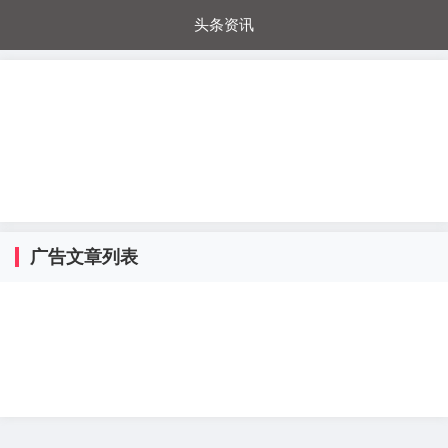
头条资讯
每日秒杀
每日爆品
电器城
国内超市
进口超市
内购福利
金桔兔
广告文章列表