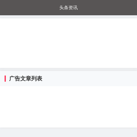
头条资讯
每日秒杀
每日爆品
电器城
国内超市
进口超市
内购福利
金桔兔
广告文章列表