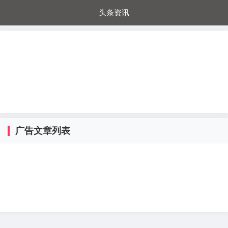
头条资讯
每日秒杀
每日爆品
电器城
国内超市
进口超市
内购福利
金桔兔
广告文章列表