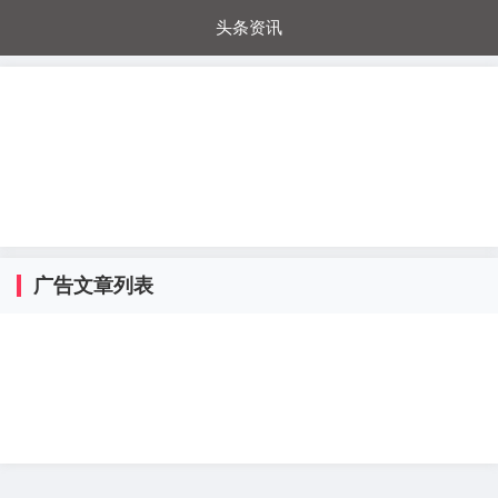
头条资讯
每日秒杀
每日爆品
电器城
国内超市
进口超市
内购福利
金桔兔
广告文章列表