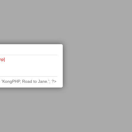
hp]
 'KongPHP, Road to Jane.'; ?>