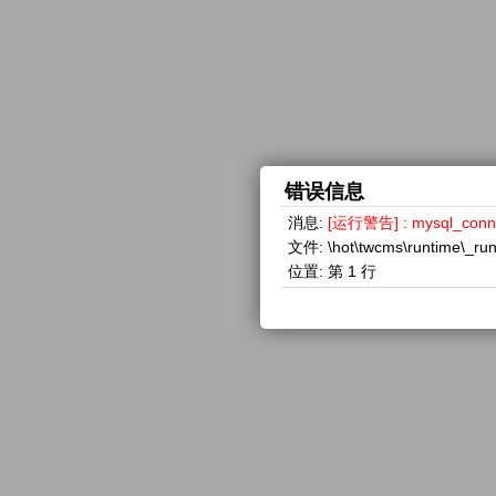
错误信息
消息:
[运行警告] : mysql_con
文件:
\hot\twcms\runtime\_ru
位置:
第 1 行