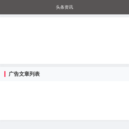
头条资讯
每日秒杀
每日爆品
电器城
国内超市
进口超市
内购福利
金桔兔
广告文章列表