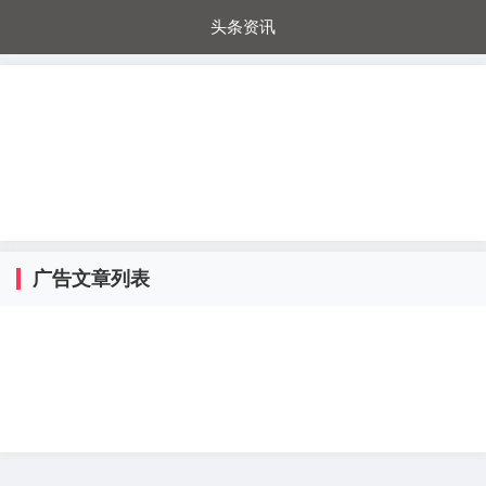
头条资讯
每日秒杀
每日爆品
电器城
国内超市
进口超市
内购福利
金桔兔
广告文章列表