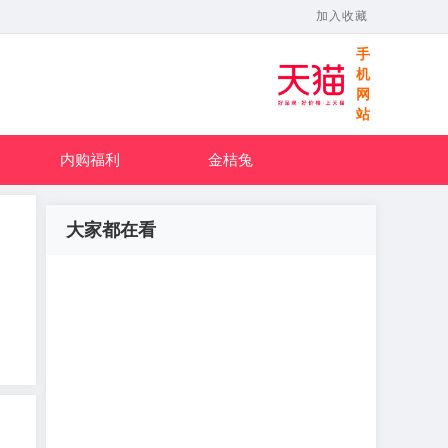
加入收藏
手
机
网
站
内购福利
金桔兔
大家都在看