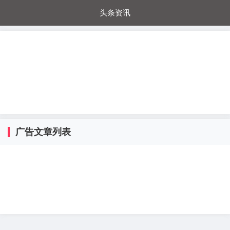
头条资讯
每日秒杀
每日爆品
电器城
国内超市
进口超市
内购福利
金桔兔
广告文章列表