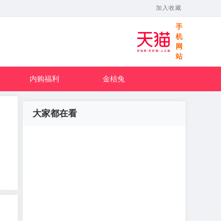
加入收藏
手
机
网
站
内购福利
金桔兔
大家都在看