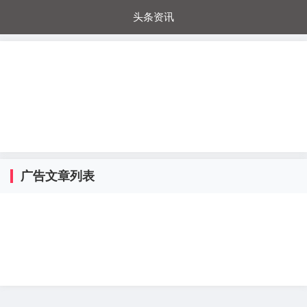
头条资讯
每日秒杀
每日爆品
电器城
国内超市
进口超市
内购福利
金桔兔
广告文章列表