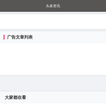
头条资讯
每日秒杀
每日爆品
电器城
国内超市
进口超市
内购福利
金桔兔
广告文章列表
大家都在看