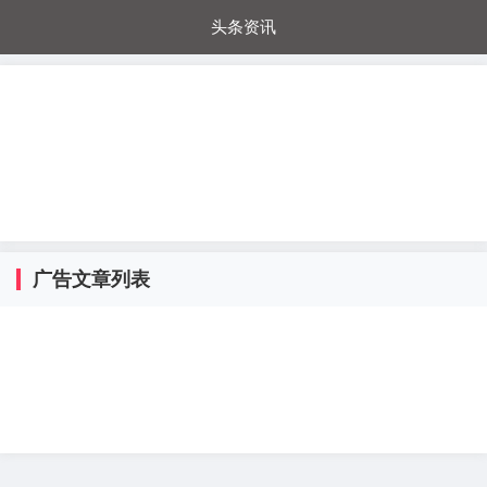
头条资讯
每日秒杀
每日爆品
电器城
国内超市
进口超市
内购福利
金桔兔
广告文章列表