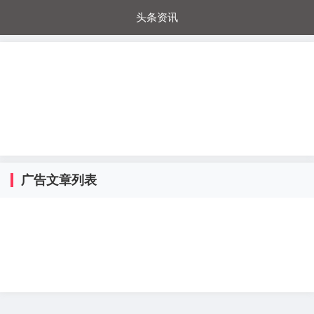
头条资讯
每日秒杀
每日爆品
电器城
国内超市
进口超市
内购福利
金桔兔
广告文章列表