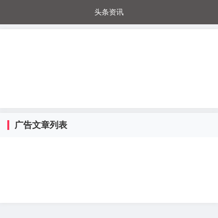
头条资讯
每日秒杀
每日爆品
电器城
国内超市
进口超市
内购福利
金桔兔
广告文章列表