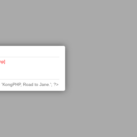
hp]
 'KongPHP, Road to Jane.'; ?>