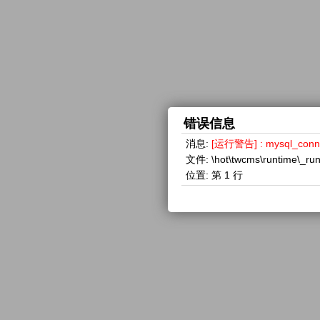
错误信息
消息:
[运行警告] : mysql_con
文件:
\hot\twcms\runtime\_ru
位置:
第 1 行