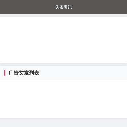
头条资讯
每日秒杀
每日爆品
电器城
国内超市
进口超市
内购福利
金桔兔
广告文章列表