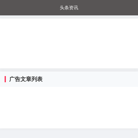
头条资讯
每日秒杀
每日爆品
电器城
国内超市
进口超市
内购福利
金桔兔
广告文章列表