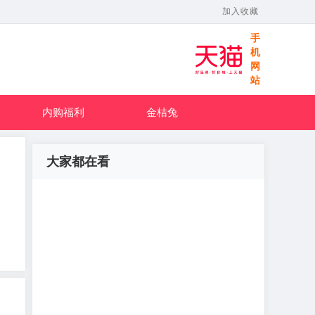
加入收藏
手
机
网
站
内购福利
金桔兔
大家都在看