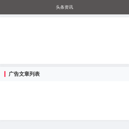
头条资讯
每日秒杀
每日爆品
电器城
国内超市
进口超市
内购福利
金桔兔
广告文章列表