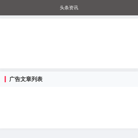
头条资讯
每日秒杀
每日爆品
电器城
国内超市
进口超市
内购福利
金桔兔
广告文章列表